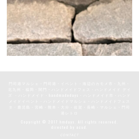
門司港マルシェ・門司港・イベント・海辺のカモメ市・九州・
北九州・福岡・関門・ハンドメイドフェス・ハンドメイド デイ
ズ ・ハンドメイド・handmadedays・ハンドメイド市・ハンド
メイドイベント・ハンドメイドマルシェ・ハンドメイドフェス
タ・鹿児島・宮崎・熊本・大分・佐賀・長崎・マルシェ・門司
港レトロ
Copyright © 2017 hmdays. All rights reserved.
directed by
acud.
CONTACT