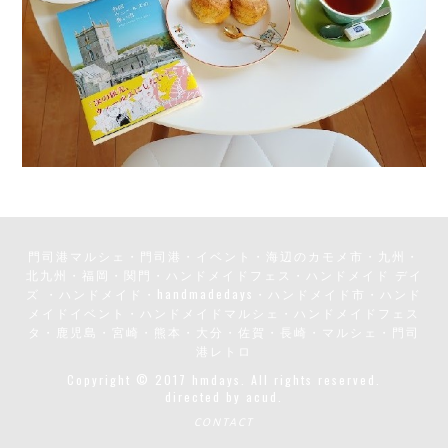
門司港マルシェ・門司港・イベント・海辺のカモメ市・九州・
北九州・福岡・関門・ハンドメイドフェス・ハンドメイド デイ
ズ ・ハンドメイド・handmadedays・ハンドメイド市・ハンド
メイドイベント・ハンドメイドマルシェ・ハンドメイドフェス
タ・鹿児島・宮崎・熊本・大分・佐賀・長崎・マルシェ・門司
港レトロ
Copyright © 2017 hmdays. All rights reserved.
directed by
acud.
CONTACT