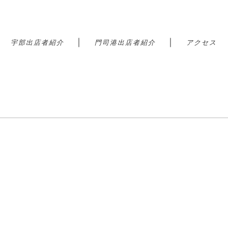
｜
｜
｜
宇部出店者紹介
門司港出店者紹介
アクセス