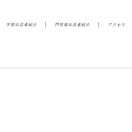
｜
｜
｜
宇部出店者紹介
門司港出店者紹介
アクセス