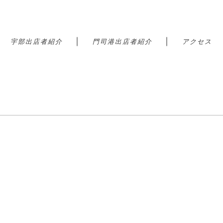
｜
｜
｜
宇部出店者紹介
門司港出店者紹介
アクセス