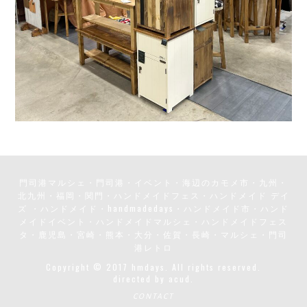
門司港マルシェ・門司港・イベント・海辺のカモメ市・九州・
北九州・福岡・関門・ハンドメイドフェス・ハンドメイド デイ
ズ ・ハンドメイド・handmadedays・ハンドメイド市・ハンド
メイドイベント・ハンドメイドマルシェ・ハンドメイドフェス
タ・鹿児島・宮崎・熊本・大分・佐賀・長崎・マルシェ・門司
港レトロ
Copyright © 2017 hmdays. All rights reserved.
directed by
acud.
CONTACT