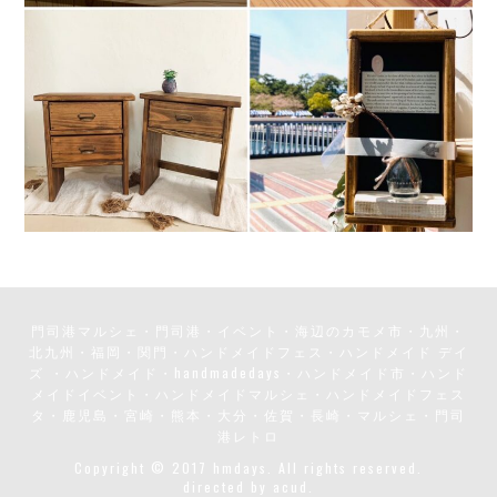
門司港マルシェ・門司港・イベント・海辺のカモメ市・九州・
北九州・福岡・関門・ハンドメイドフェス・ハンドメイド デイ
ズ ・ハンドメイド・handmadedays・ハンドメイド市・ハンド
メイドイベント・ハンドメイドマルシェ・ハンドメイドフェス
タ・鹿児島・宮崎・熊本・大分・佐賀・長崎・マルシェ・門司
港レトロ
Copyright © 2017 hmdays. All rights reserved.
directed by
acud.