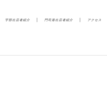
｜
｜
｜
宇部出店者紹介
門司港出店者紹介
アクセス