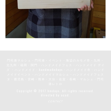
門司港マルシェ・門司港・イベント・海辺のカモメ市・九州・
北九州・福岡・関門・ハンドメイドフェス・ハンドメイド デイ
ズ ・ハンドメイド・handmadedays・ハンドメイド市・ハンド
メイドイベント・ハンドメイドマルシェ・ハンドメイドフェス
タ・鹿児島・宮崎・熊本・大分・佐賀・長崎・マルシェ・門司
港レトロ
Copyright © 2017 hmdays. All rights reserved.
directed by
acud.
CONTACT