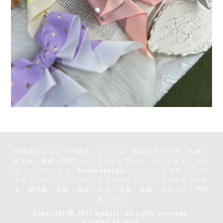
門司港マルシェ・門司港・イベント・海辺のカモメ市・九州・
北九州・福岡・関門・ハンドメイドフェス・ハンドメイド デイ
ズ ・ハンドメイド・handmadedays・ハンドメイド市・ハンド
メイドイベント・ハンドメイドマルシェ・ハンドメイドフェス
タ・鹿児島・宮崎・熊本・大分・佐賀・長崎・マルシェ・門司
港レトロ
Copyright © 2017 hmdays. All rights reserved.
directed by
acud.