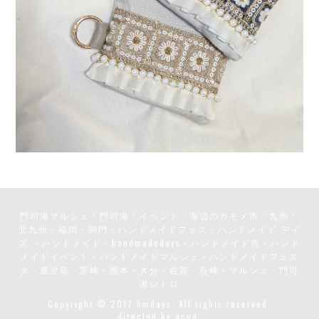
門司港マルシェ・門司港・イベント・海辺のカモメ市・九州・
北九州・福岡・関門・ハンドメイドフェス・ハンドメイド デイ
ズ ・ハンドメイド・handmadedays・ハンドメイド市・ハンド
メイドイベント・ハンドメイドマルシェ・ハンドメイドフェス
タ・鹿児島・宮崎・熊本・大分・佐賀・長崎・マルシェ・門司
港レトロ
Copyright © 2017 hmdays. All rights reserved.
directed by
acud.