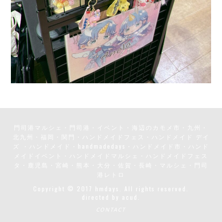
門司港マルシェ・門司港・イベント・海辺のカモメ市・九州・
北九州・福岡・関門・ハンドメイドフェス・ハンドメイド デイ
ズ ・ハンドメイド・handmadedays・ハンドメイド市・ハンド
メイドイベント・ハンドメイドマルシェ・ハンドメイドフェス
タ・鹿児島・宮崎・熊本・大分・佐賀・長崎・マルシェ・門司
港レトロ
Copyright © 2017 hmdays. All rights reserved.
directed by
acud.
CONTACT