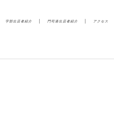
｜
｜
｜
宇部出店者紹介
門司港出店者紹介
アクセス