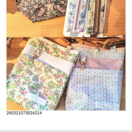
260321073024214