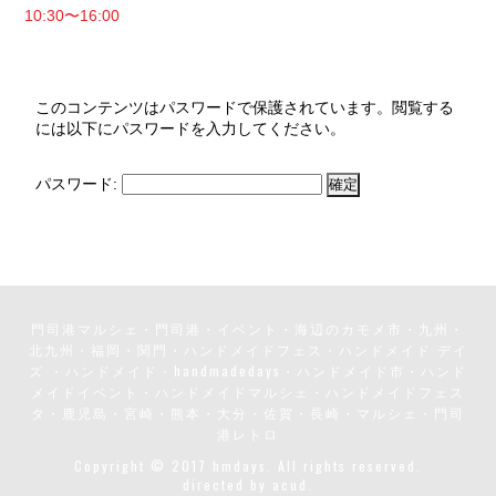
10:30〜16:00
このコンテンツはパスワードで保護されています。閲覧する
には以下にパスワードを入力してください。
パスワード:
門司港マルシェ・門司港・イベント・海辺のカモメ市・九州・
北九州・福岡・関門・ハンドメイドフェス・ハンドメイド デイ
ズ ・ハンドメイド・handmadedays・ハンドメイド市・ハンド
メイドイベント・ハンドメイドマルシェ・ハンドメイドフェス
タ・鹿児島・宮崎・熊本・大分・佐賀・長崎・マルシェ・門司
港レトロ
Copyright © 2017 hmdays. All rights reserved.
directed by
acud.